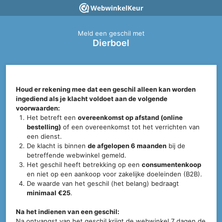
Meld een geschil met
Dierboel
Houd er rekening mee dat een geschil alleen kan worden
ingediend als je klacht voldoet aan de volgende
voorwaarden:
Het betreft een
overeenkomst op afstand (online
bestelling)
of een overeenkomst tot het verrichten van
een dienst.
De klacht is binnen
de afgelopen 6 maanden
bij de
betreffende webwinkel gemeld.
Het geschil heeft betrekking op een
consumentenkoop
en niet op een aankoop voor zakelijke doeleinden (B2B).
De waarde van het geschil (het belang) bedraagt
minimaal €25
.
Na het indienen van een geschil:
Na ontvangst van het geschil krijgt de webwinkel 7 dagen de