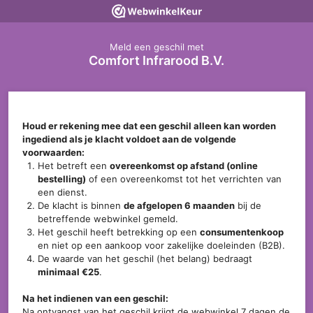
Meld een geschil met
Comfort Infrarood B.V.
Houd er rekening mee dat een geschil alleen kan worden
ingediend als je klacht voldoet aan de volgende
voorwaarden:
Het betreft een
overeenkomst op afstand (online
bestelling)
of een overeenkomst tot het verrichten van
een dienst.
De klacht is binnen
de afgelopen 6 maanden
bij de
betreffende webwinkel gemeld.
Het geschil heeft betrekking op een
consumentenkoop
en niet op een aankoop voor zakelijke doeleinden (B2B).
De waarde van het geschil (het belang) bedraagt
minimaal €25
.
Na het indienen van een geschil:
Na ontvangst van het geschil krijgt de webwinkel 7 dagen de