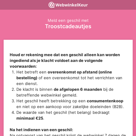
Meld een geschil met
Troostcadeautjes
Houd er rekening mee dat een geschil alleen kan worden
ingediend als je klacht voldoet aan de volgende
voorwaarden:
Het betreft een
overeenkomst op afstand (online
bestelling)
of een overeenkomst tot het verrichten van
een dienst.
De klacht is binnen
de afgelopen 6 maanden
bij de
betreffende webwinkel gemeld.
Het geschil heeft betrekking op een
consumentenkoop
en niet op een aankoop voor zakelijke doeleinden (B2B).
De waarde van het geschil (het belang) bedraagt
minimaal €25
.
Na het indienen van een geschil:
Na ontvangst van het geschil krijgt de webwinkel 7 dagen de