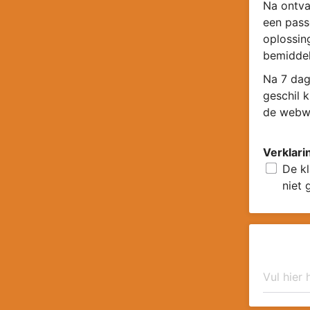
Na ontva
een pass
oplossin
bemiddel
Na 7 dag
geschil 
de webwi
Verklari
De kl
niet 