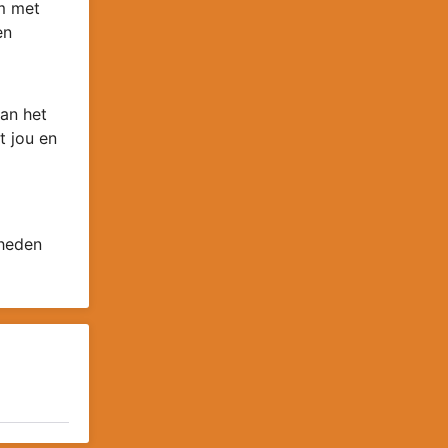
om met
en
an het
t jou en
 heden