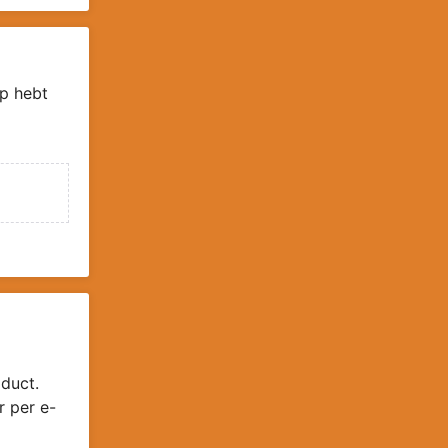
p hebt
duct.
r per e-