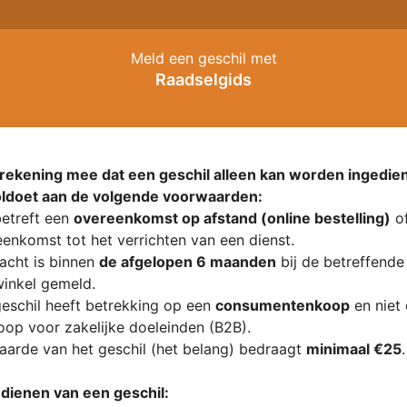
Meld een geschil met
Raadselgids
rekening mee dat een geschil alleen kan worden ingedien
oldoet aan de volgende voorwaarden:
etreft een
overeenkomst op afstand (online bestelling)
of
enkomst tot het verrichten van een dienst.
acht is binnen
de afgelopen 6 maanden
bij de betreffende
inkel gemeld.
eschil heeft betrekking op een
consumentenkoop
en niet
op voor zakelijke doeleinden (B2B).
arde van het geschil (het belang) bedraagt
minimaal €25
.
ndienen van een geschil: