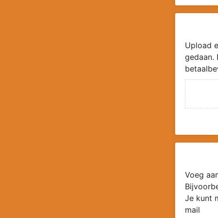
Upload e
gedaan. 
betaalbe
Voeg aan
Bijvoorb
Je kunt 
mail