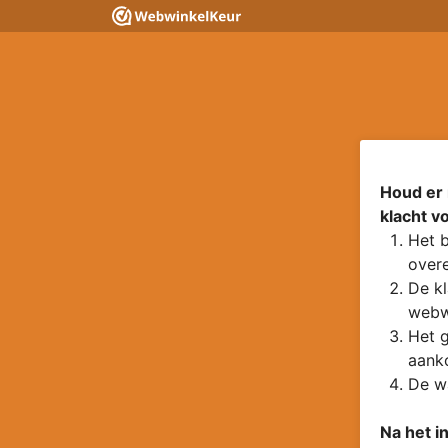
Houd er 
klacht v
Het b
overe
De kl
webw
Het g
aanko
De wa
Na het i