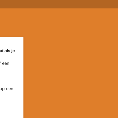
d als je
 een
 op een