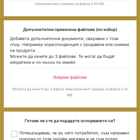
Максималният размер на файла е 10 MB.
Допълнителни прикачени файлове (по избор)
Добавете допълнителни документи, свързани с този
спор. Например кореспонденция с продавача или снимки
на продукта.
Можете да качите до 3 файлове. Те могат да бъдат
изпратени и по-късно по имейл
Избрани файлове
Можете да качите до 3 файла. Максималният размер на файла е 10
MB.
Готови ли сте да подадете оспорването си?
Потвърждавам, че аз, като потребител, съм направил
покупка от този онлайн магазин и че съм подал