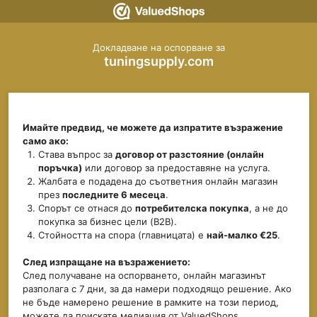
Докладване на оспорване за
tuningsupply.com
Имайте предвид, че можете да изпратите възражение
само ако:
Става въпрос за
договор от разстояние (онлайн
поръчка)
или договор за предоставяне на услуга.
Жалбата е подадена до съответния онлайн магазин
през
последните 6 месеца
.
Спорът се отнася до
потребителска покупка
, а не до
покупка за бизнес цели (B2B).
Стойността на спора (главницата) е
най-малко €25
.
След изпращане на възражението:
След получаване на оспорването, онлайн магазинът
разполага с 7 дни, за да намери подходящо решение. Ако
не бъде намерено решение в рамките на този период,
можете да поискате медиация от ValuedShops.