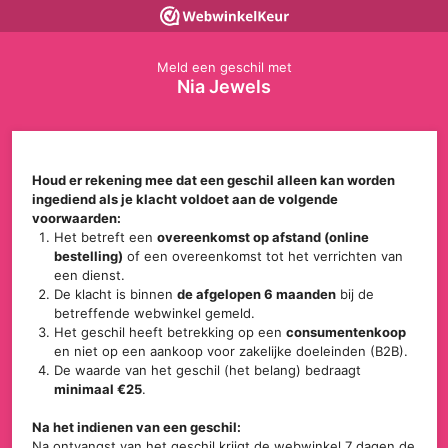
Meld een geschil met
Nia Jewels
Houd er rekening mee dat een geschil alleen kan worden
ingediend als je klacht voldoet aan de volgende
voorwaarden:
Het betreft een
overeenkomst op afstand (online
bestelling)
of een overeenkomst tot het verrichten van
een dienst.
De klacht is binnen
de afgelopen 6 maanden
bij de
betreffende webwinkel gemeld.
Het geschil heeft betrekking op een
consumentenkoop
en niet op een aankoop voor zakelijke doeleinden (B2B).
De waarde van het geschil (het belang) bedraagt
minimaal €25
.
Na het indienen van een geschil:
Na ontvangst van het geschil krijgt de webwinkel 7 dagen de