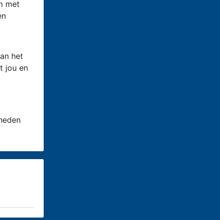
om met
en
an het
t jou en
 heden