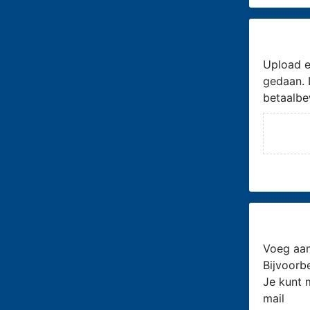
Upload e
gedaan. 
betaalbe
Voeg aan
Bijvoorb
Je kunt 
mail