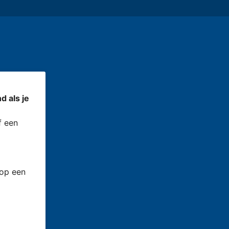
d als je
 een
 op een