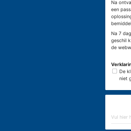
Na ontva
een pass
oplossin
bemiddel
Na 7 dag
geschil 
de webwi
Verklari
De kl
niet 