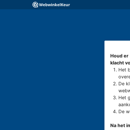
Houd er 
klacht v
Het b
overe
De kl
webw
Het g
aanko
De wa
Na het i