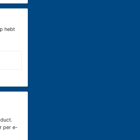
p hebt
duct.
r per e-