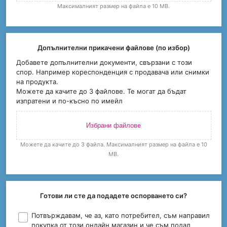
Максималният размер на файла е 10 MB.
Допълнителни прикачени файлове (по избор)
Добавете допълнителни документи, свързани с този
спор. Например кореспонденция с продавача или снимки
на продукта.
Можете да качите до 3 файлове. Те могат да бъдат
изпратени и по-късно по имейл
Избрани файлове
Можете да качите до 3 файла. Максималният размер на файла е 10
MB.
Готови ли сте да подадете оспорването си?
Потвърждавам, че аз, като потребител, съм направил
покупка от този онлайн магазин и че съм подал