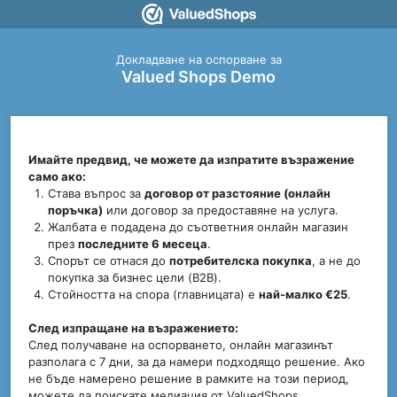
Докладване на оспорване за
Valued Shops Demo
Имайте предвид, че можете да изпратите възражение
само ако:
Става въпрос за
договор от разстояние (онлайн
поръчка)
или договор за предоставяне на услуга.
Жалбата е подадена до съответния онлайн магазин
през
последните 6 месеца
.
Спорът се отнася до
потребителска покупка
, а не до
покупка за бизнес цели (B2B).
Стойността на спора (главницата) е
най-малко €25
.
След изпращане на възражението:
След получаване на оспорването, онлайн магазинът
разполага с 7 дни, за да намери подходящо решение. Ако
не бъде намерено решение в рамките на този период,
можете да поискате медиация от ValuedShops.