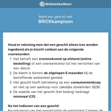
Meld een geschil met
BRICKkampioen
Houd er rekening mee dat een geschil alleen kan worden
ingediend als je klacht voldoet aan de volgende
voorwaarden:
Het betreft een
overeenkomst op afstand (online
bestelling)
of een overeenkomst tot het verrichten van
een dienst.
De klacht is binnen
de afgelopen 6 maanden
bij de
betreffende webwinkel gemeld.
Het geschil heeft betrekking op een
consumentenkoop
en niet op een aankoop voor zakelijke doeleinden (B2B).
De waarde van het geschil (het belang) bedraagt
minimaal €25
.
Na het indienen van een geschil:
Na ontvangst van het geschil krijgt de webwinkel 7 dagen de