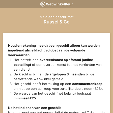
Meld een geschil met
Russel & Co
Houd er rekening mee dat een geschil alleen kan worden
ingediend als je klacht voldoet aan de volgende
voorwaarden:
Het betreft een
overeenkomst op afstand (online
bestelling)
of een overeenkomst tot het verrichten van
een dienst.
De klacht is binnen
de afgelopen 6 maanden
bij de
betreffende webwinkel gemeld.
Het geschil heeft betrekking op een
consumentenkoop
en niet op een aankoop voor zakelijke doeleinden (B2B).
De waarde van het geschil (het belang) bedraagt
minimaal €25
.
Na het indienen van een geschil:
Na ontvangst van het geschil krijgt de webwinkel 7 dagen de