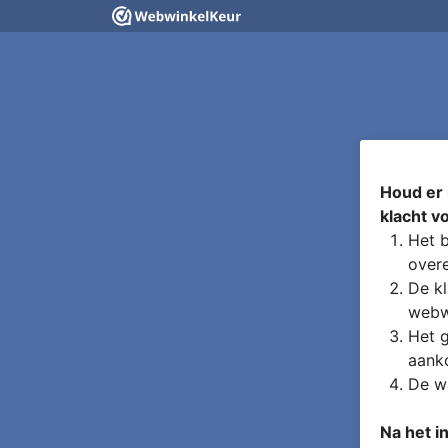
Houd er 
klacht v
Het b
overe
De kl
webw
Het g
aanko
De wa
Na het i