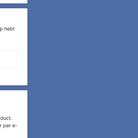
p hebt
duct.
r per e-