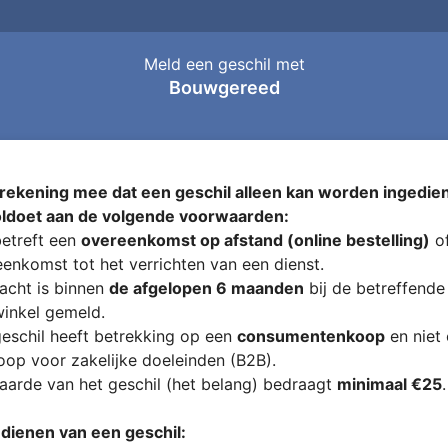
Meld een geschil met
Bouwgereed
rekening mee dat een geschil alleen kan worden ingedien
oldoet aan de volgende voorwaarden:
etreft een
overeenkomst op afstand (online bestelling)
of
enkomst tot het verrichten van een dienst.
acht is binnen
de afgelopen 6 maanden
bij de betreffende
inkel gemeld.
eschil heeft betrekking op een
consumentenkoop
en niet
op voor zakelijke doeleinden (B2B).
arde van het geschil (het belang) bedraagt
minimaal €25
.
ndienen van een geschil: