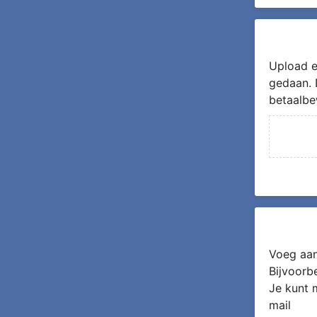
Upload e
gedaan. 
betaalbe
Voeg aan
Bijvoorb
Je kunt 
mail