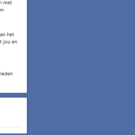
om met
en
an het
t jou en
 heden