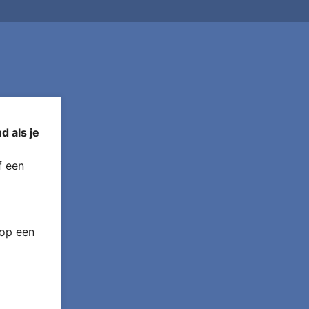
d als je
 een
 op een