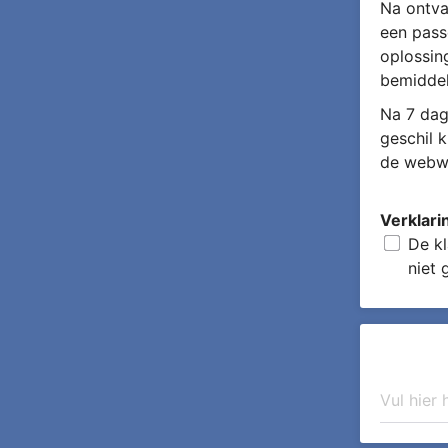
Na ontva
een pass
oplossin
bemiddel
Na 7 dag
geschil 
de webwi
Verklari
De kl
niet 