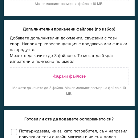
Максималният размер на файла е 10 MB.
Допълнителни прикачени файлове (по избор)
Добавете допълнителни документи, свързани с този
спор. Например кореспонденция с продавача или снимки
на продукта.
Можете да качите до 3 файлове. Те могат да бъдат
изпратени и по-късно по имейл
Избрани файлове
Можете да качите до 3 файла. Максималният размер на файла е 10
MB.
Готови ли сте да подадете оспорването си?
Потвърждавам, че аз, като потребител, съм направил
покупка от този онлайн магазин и че съм подал