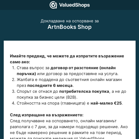
Докладване на оспорване за
ArtnBooks Shop
Имайте предвид, че можете да изпратите възражение
само ако:
Става въпрос за
договор от разстояние (онлайн
поръчка)
или договор за предоставяне на услуга.
Жалбата е подадена до съответния онлайн магазин
през
последните 6 месеца
.
Спорът се отнася до
потребителска покупка
, а не до
покупка за бизнес цели (B2B).
Стойността на спора (главницата) е
най-малко €25
.
След изпращане на възражението:
След получаване на оспорването, онлайн магазинът
разполага с 7 дни, за да намери подходящо решение. Ако
не бъде намерено решение в рамките на този период,
можете да поискате медиация от ValuedShops.