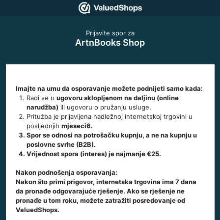
Prijavite spor za
ArtnBooks Shop
Imajte na umu da osporavanje možete podnijeti samo kada:
Radi se o
ugovoru sklopljenom na daljinu (online
narudžba)
ili ugovoru o pružanju usluge.
Pritužba je prijavljena nadležnoj internetskoj trgovini u
posljednjih
mjeseci6.
Spor se odnosi na
potrošačku kupnju
, a ne na kupnju u
poslovne svrhe (B2B).
Vrijednost spora (interes) je
najmanje €25
.
Nakon podnošenja osporavanja:
Nakon što primi prigovor, internetska trgovina ima 7 dana
da pronađe odgovarajuće rješenje. Ako se rješenje ne
pronađe u tom roku, možete zatražiti posredovanje od
ValuedShops.