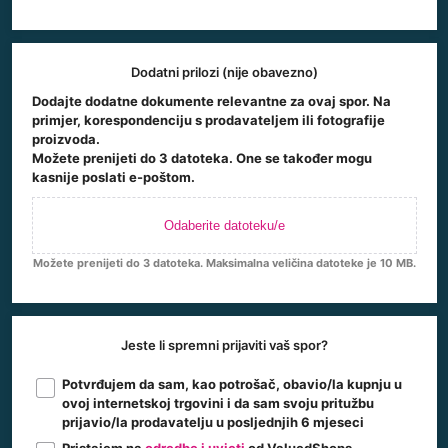
Dodatni prilozi (nije obavezno)
Dodajte dodatne dokumente relevantne za ovaj spor. Na
primjer, korespondenciju s prodavateljem ili fotografije
proizvoda.
Možete prenijeti do 3 datoteka. One se također mogu
kasnije poslati e-poštom.
Odaberite datoteku/e
Možete prenijeti do 3 datoteka. Maksimalna veličina datoteke je 10 MB.
Jeste li spremni prijaviti vaš spor?
Potvrđujem da sam, kao potrošač, obavio/la kupnju u
ovoj internetskoj trgovini i da sam svoju pritužbu
prijavio/la prodavatelju u posljednjih 6 mjeseci
Pristajem na
odredbe i uvjeti
od ValuedShops