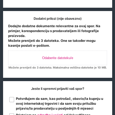
Dodatni prilozi (nije obavezno)
Dodajte dodatne dokumente relevantne za ovaj spor. Na
primjer, korespondenciju s prodavateljem ili fotografije
proizvoda.
Možete prenijeti do 3 datoteka. One se također mogu
kasnije poslati e-poštom.
Odaberite datoteku/e
Možete prenijeti do 3 datoteka. Maksimalna veličina datoteke je 10 MB.
Jeste li spremni prijaviti vaš spor?
Potvrđujem da sam, kao potrošač, obavio/la kupnju u
ovoj internetskoj trgovini i da sam svoju pritužbu
prijavio/la prodavatelju u posljednjih 6 mjeseci
Pristajem na
odredbe i uvjeti
od ValuedShops