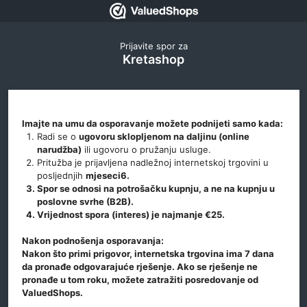
Prijavite spor za
Kretashop
Imajte na umu da osporavanje možete podnijeti samo kada:
Radi se o
ugovoru sklopljenom na daljinu (online
narudžba)
ili ugovoru o pružanju usluge.
Pritužba je prijavljena nadležnoj internetskoj trgovini u
posljednjih
mjeseci6.
Spor se odnosi na
potrošačku kupnju
, a ne na kupnju u
poslovne svrhe (B2B).
Vrijednost spora (interes) je
najmanje €25
.
Nakon podnošenja osporavanja:
Nakon što primi prigovor, internetska trgovina ima 7 dana
da pronađe odgovarajuće rješenje. Ako se rješenje ne
pronađe u tom roku, možete zatražiti posredovanje od
ValuedShops.