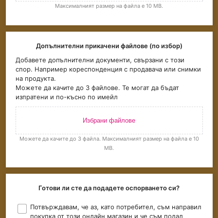
Максималният размер на файла е 10 MB.
Допълнителни прикачени файлове (по избор)
Добавете допълнителни документи, свързани с този
спор. Например кореспонденция с продавача или снимки
на продукта.
Можете да качите до 3 файлове. Те могат да бъдат
изпратени и по-късно по имейл
Избрани файлове
Можете да качите до 3 файла. Максималният размер на файла е 10
MB.
Готови ли сте да подадете оспорването си?
Потвърждавам, че аз, като потребител, съм направил
покупка от този онлайн магазин и че съм подал