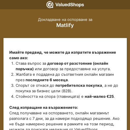
Докладване на оспорване за
Matlify
Имайте предвид, че можете да изпратите възражение
само ако:
Става въпрос за
договор от разстояние (онлайн
поръчка)
или договор за предоставяне на услуга.
Жалбата е подадена до съответния онлайн магазин
през
последните 6 месеца
.
Спорът се отнася до
потребителска покупка
, а не до
покупка за бизнес цели (B2B).
Стойността на спора (главницата) е
най-малко €25
.
След изпращане на възражението:
След получаване на оспорването, онлайн магазинът
разполага с 7 дни, за да намери подходящо решение. Ако
не бъде намерено решение в рамките на този период,
можете да поискате медиация от ValuedShops.