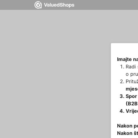
Imajte n
Radi
o pru
Pritu
mjes
Spor
(B2B
Vrije
Nakon p
Nakon št