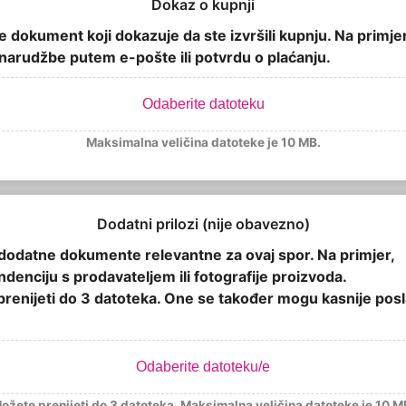
Dokaz o kupnji
e dokument koji dokazuje da ste izvršili kupnju. Na primjer
narudžbe putem e-pošte ili potvrdu o plaćanju.
Odaberite datoteku
Maksimalna veličina datoteke je 10 MB.
Dodatni prilozi (nije obavezno)
dodatne dokumente relevantne za ovaj spor. Na primjer,
denciju s prodavateljem ili fotografije proizvoda.
renijeti do 3 datoteka. One se također mogu kasnije posla
Odaberite datoteku/e
ožete prenijeti do 3 datoteka. Maksimalna veličina datoteke je 10 M