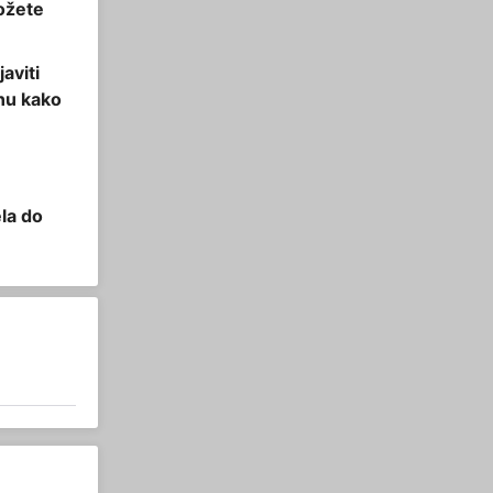
ožete
aviti
inu kako
ela do