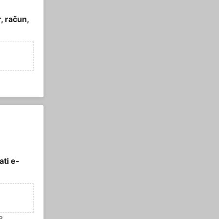
, račun,
ti e-
B.