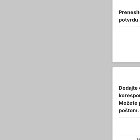
Prenesit
potvrdu 
Dodajte 
korespon
Možete p
poštom.
M