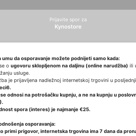
Prijavite spor za
Kynostore
a umu da osporavanje možete podnijeti samo kada:
 se o
ugovoru sklopljenom na daljinu (online narudžba)
ili
žanju usluge.
žba je prijavljena nadležnoj internetskoj trgovini u posljednj
eci6.
 se odnosi na
potrošačku kupnju
, a ne na kupnju u poslov
).
dnost spora (interes) je
najmanje €25
.
odnošenja osporavanja:
o primi prigovor, internetska trgovina ima 7 dana da pro