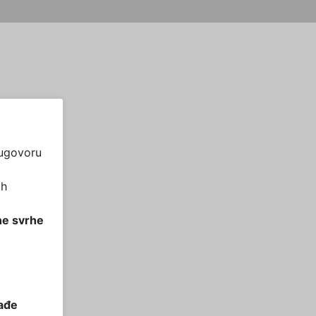
 ugovoru
ih
ne svrhe
nađe