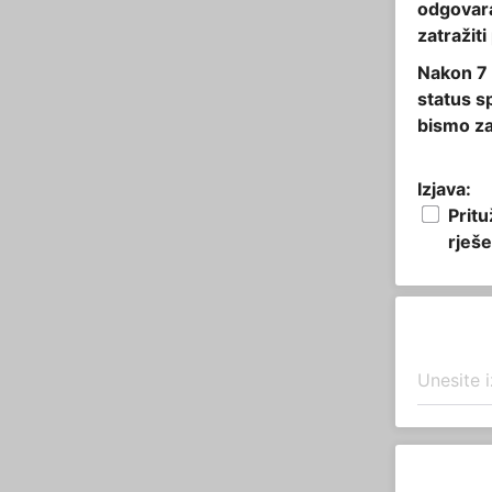
odgovara
zatražit
Nakon 7 
status s
bismo za
Izjava:
Pritu
rješe