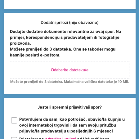
Dodatni prilozi (nije obavezno)
Dodajte dodatne dokumente relevantne za ovaj spor. Na
primjer, korespondenciju s prodavateljem ili fotografije
proizvoda.
Možete prenijeti do 3 datoteka. One se također mogu
kasnije poslati e-poštom.
Odaberite datoteku/e
Možete prenijeti do 3 datoteka. Maksimalna veličina datoteke je 10 MB.
Jeste li spremni prijaviti vaš spor?
Potvrđujem da sam, kao potrošač, obavio/la kupnju u
ovoj internetskoj trgovini i da sam svoju pritužbu
prijavio/la prodavatelju u posljednjih 6 mjeseci
Pristajem na
odredbe i uvjeti
od ValuedShops