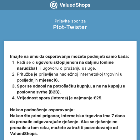
Prijavite spor za
Plot-Twister
Imajte na umu da osporavanje možete podnijeti samo kada:
Radi se o
ugovoru sklopljenom na daljinu (online
narudžba)
ili ugovoru o pružanju usluge.
Pritužba je prijavljena nadležnoj internetskoj trgovini u
posljednjih
mjeseci6.
Spor se odnosi na
potrošačku kupnju
, a ne na kupnju u
poslovne svrhe (B2B).
Vrijednost spora (interes) je
najmanje €25
.
Nakon podnošenja osporavanja:
Nakon što primi prigovor, internetska trgovina ima 7 dana
da pronađe odgovarajuće rješenje. Ako se rješenje ne
pronađe u tom roku, možete zatražiti posredovanje od
ValuedShops.