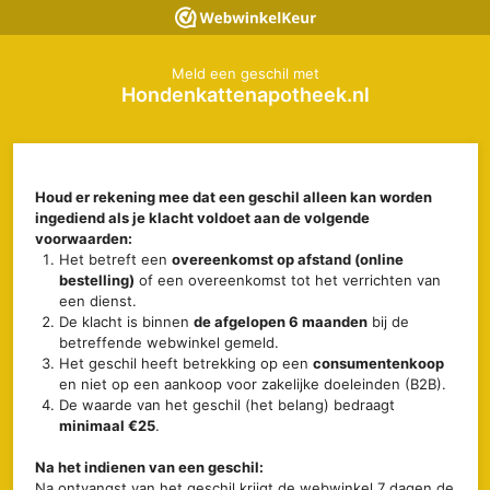
Meld een geschil met
Hondenkattenapotheek.nl
Houd er rekening mee dat een geschil alleen kan worden
ingediend als je klacht voldoet aan de volgende
voorwaarden:
Het betreft een
overeenkomst op afstand (online
bestelling)
of een overeenkomst tot het verrichten van
een dienst.
De klacht is binnen
de afgelopen 6 maanden
bij de
betreffende webwinkel gemeld.
Het geschil heeft betrekking op een
consumentenkoop
en niet op een aankoop voor zakelijke doeleinden (B2B).
De waarde van het geschil (het belang) bedraagt
minimaal €25
.
Na het indienen van een geschil:
Na ontvangst van het geschil krijgt de webwinkel 7 dagen de