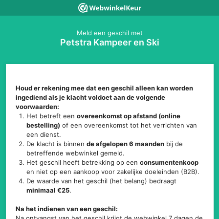
Meld een geschil met
Petstra Kampeer en Ski
Houd er rekening mee dat een geschil alleen kan worden
ingediend als je klacht voldoet aan de volgende
voorwaarden:
Het betreft een
overeenkomst op afstand (online
bestelling)
of een overeenkomst tot het verrichten van
een dienst.
De klacht is binnen
de afgelopen 6 maanden
bij de
betreffende webwinkel gemeld.
Het geschil heeft betrekking op een
consumentenkoop
en niet op een aankoop voor zakelijke doeleinden (B2B).
De waarde van het geschil (het belang) bedraagt
minimaal €25
.
Na het indienen van een geschil:
Na ontvangst van het geschil krijgt de webwinkel 7 dagen de