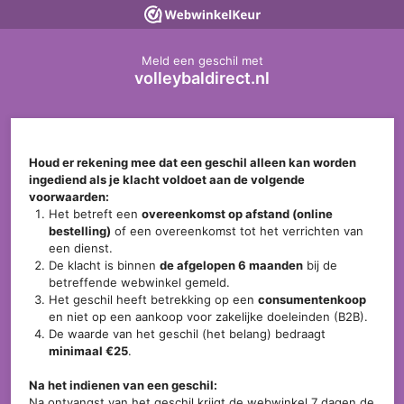
Meld een geschil met
volleybaldirect.nl
Houd er rekening mee dat een geschil alleen kan worden
ingediend als je klacht voldoet aan de volgende
voorwaarden:
Het betreft een
overeenkomst op afstand (online
bestelling)
of een overeenkomst tot het verrichten van
een dienst.
De klacht is binnen
de afgelopen 6 maanden
bij de
betreffende webwinkel gemeld.
Het geschil heeft betrekking op een
consumentenkoop
en niet op een aankoop voor zakelijke doeleinden (B2B).
De waarde van het geschil (het belang) bedraagt
minimaal €25
.
Na het indienen van een geschil:
Na ontvangst van het geschil krijgt de webwinkel 7 dagen de