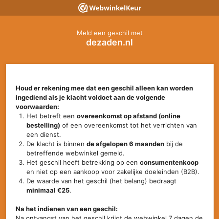
Meld een geschil met
dezaden.nl
Houd er rekening mee dat een geschil alleen kan worden
ingediend als je klacht voldoet aan de volgende
voorwaarden:
Het betreft een
overeenkomst op afstand (online
bestelling)
of een overeenkomst tot het verrichten van
een dienst.
De klacht is binnen
de afgelopen 6 maanden
bij de
betreffende webwinkel gemeld.
Het geschil heeft betrekking op een
consumentenkoop
en niet op een aankoop voor zakelijke doeleinden (B2B).
De waarde van het geschil (het belang) bedraagt
minimaal €25
.
Na het indienen van een geschil:
Na ontvangst van het geschil krijgt de webwinkel 7 dagen de