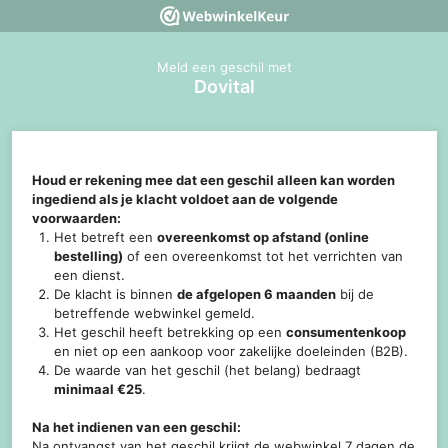
Meld een geschil met
Dovital
Houd er rekening mee dat een geschil alleen kan worden
ingediend als je klacht voldoet aan de volgende
voorwaarden:
Het betreft een
overeenkomst op afstand (online
bestelling)
of een overeenkomst tot het verrichten van
een dienst.
De klacht is binnen
de afgelopen 6 maanden
bij de
betreffende webwinkel gemeld.
Het geschil heeft betrekking op een
consumentenkoop
en niet op een aankoop voor zakelijke doeleinden (B2B).
De waarde van het geschil (het belang) bedraagt
minimaal €25
.
Na het indienen van een geschil:
Na ontvangst van het geschil krijgt de webwinkel 7 dagen de