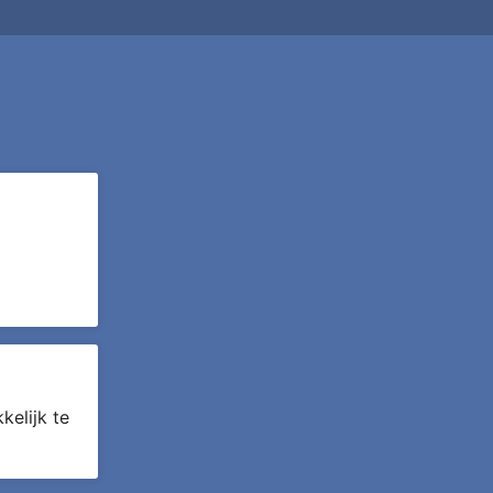
en
rren
kelijk te