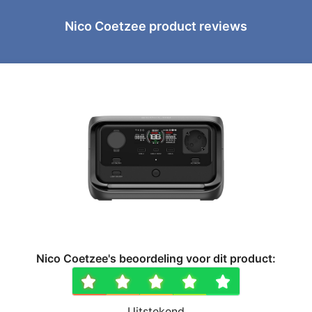
Nico Coetzee product reviews
Nico Coetzee's beoordeling voor dit product:
1 ster
2 sterren
3 sterren
4 sterr
5 ste
Uitstekend