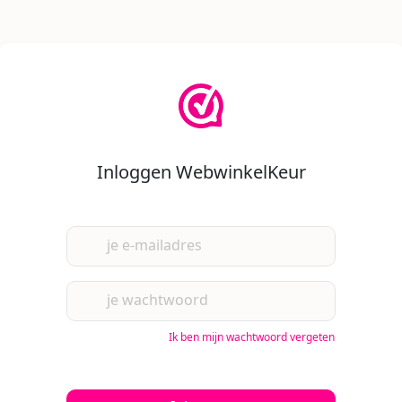
Inloggen WebwinkelKeur
je e-mailadres
je wachtwoord
Ik ben mijn wachtwoord vergeten