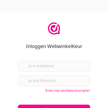
Inloggen WebwinkelKeur
je e-mailadres
je wachtwoord
Ik ben mijn wachtwoord vergeten