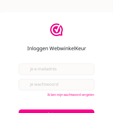
Inloggen WebwinkelKeur
je e-mailadres
je wachtwoord
Ik ben mijn wachtwoord vergeten