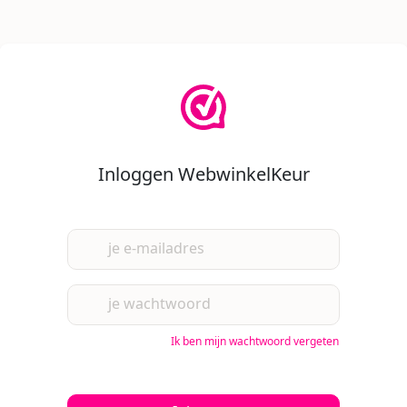
Inloggen WebwinkelKeur
je e-mailadres
je wachtwoord
Ik ben mijn wachtwoord vergeten