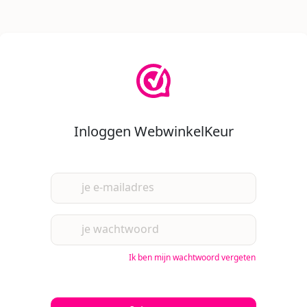
Inloggen WebwinkelKeur
je e-mailadres
je wachtwoord
Ik ben mijn wachtwoord vergeten