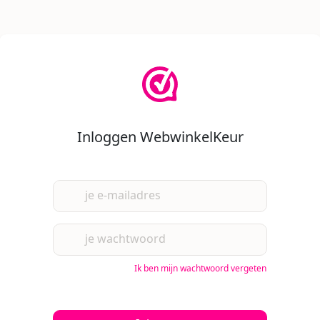
Inloggen WebwinkelKeur
je e-mailadres
je wachtwoord
Ik ben mijn wachtwoord vergeten