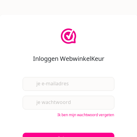
Inloggen WebwinkelKeur
je e-mailadres
je wachtwoord
Ik ben mijn wachtwoord vergeten