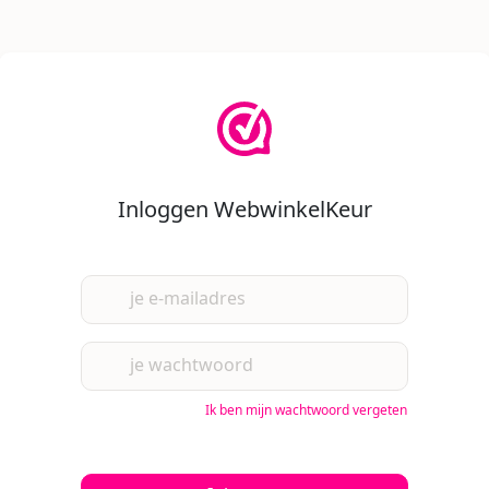
Inloggen WebwinkelKeur
je e-mailadres
je wachtwoord
Ik ben mijn wachtwoord vergeten