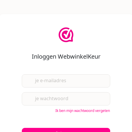
Inloggen WebwinkelKeur
je e-mailadres
je wachtwoord
Ik ben mijn wachtwoord vergeten