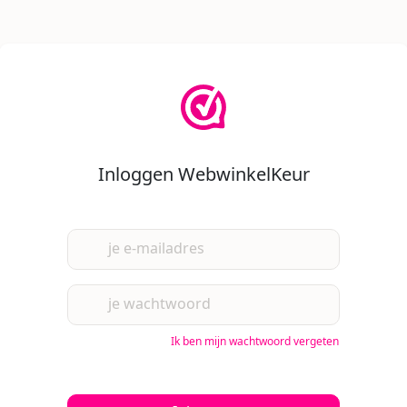
Inloggen WebwinkelKeur
je e-mailadres
je wachtwoord
Ik ben mijn wachtwoord vergeten