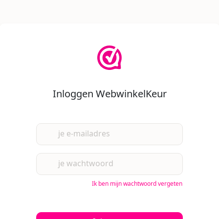
Inloggen WebwinkelKeur
je e-mailadres
je wachtwoord
Ik ben mijn wachtwoord vergeten