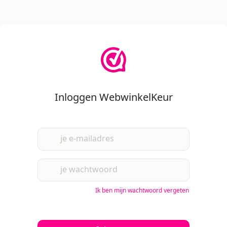
Inloggen WebwinkelKeur
je e-mailadres
je wachtwoord
Ik ben mijn wachtwoord vergeten