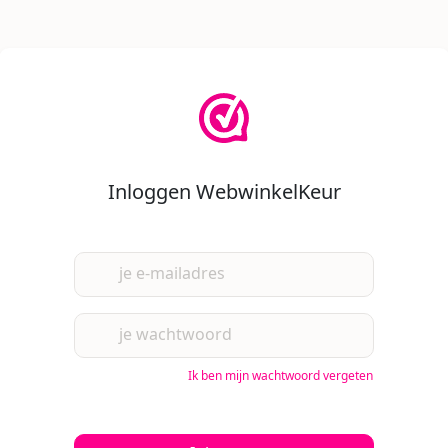
Inloggen WebwinkelKeur
je e-mailadres
je wachtwoord
Ik ben mijn wachtwoord vergeten