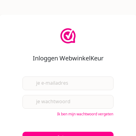
Inloggen WebwinkelKeur
je e-mailadres
je wachtwoord
Ik ben mijn wachtwoord vergeten