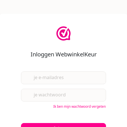
Inloggen WebwinkelKeur
je e-mailadres
je wachtwoord
Ik ben mijn wachtwoord vergeten