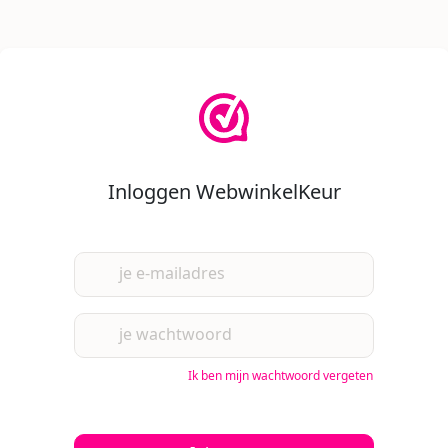
Inloggen WebwinkelKeur
je e-mailadres
je wachtwoord
Ik ben mijn wachtwoord vergeten