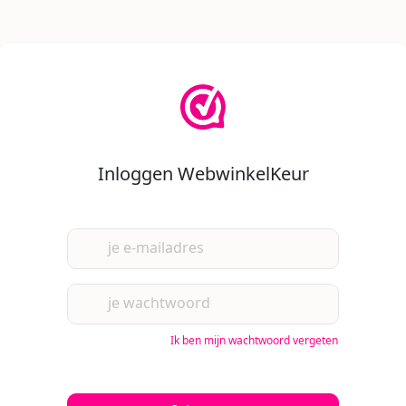
Inloggen WebwinkelKeur
je e-mailadres
je wachtwoord
Ik ben mijn wachtwoord vergeten