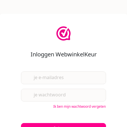
Inloggen WebwinkelKeur
je e-mailadres
je wachtwoord
Ik ben mijn wachtwoord vergeten