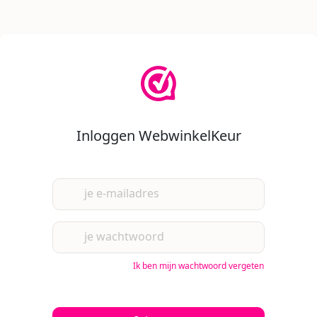
Inloggen WebwinkelKeur
je e-mailadres
je wachtwoord
Ik ben mijn wachtwoord vergeten