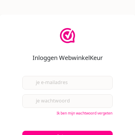
Inloggen WebwinkelKeur
je e-mailadres
je wachtwoord
Ik ben mijn wachtwoord vergeten