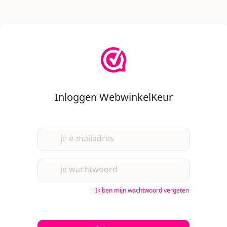
Inloggen WebwinkelKeur
je e-mailadres
je wachtwoord
Ik ben mijn wachtwoord vergeten