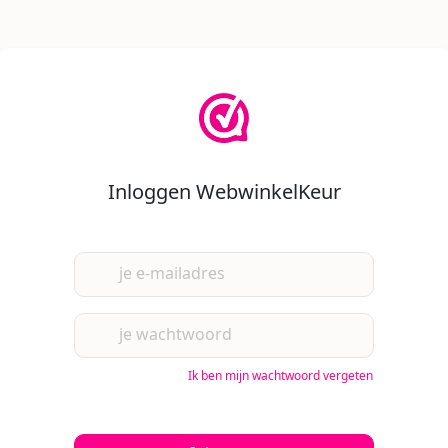
Inloggen WebwinkelKeur
je e-mailadres
je wachtwoord
Ik ben mijn wachtwoord vergeten