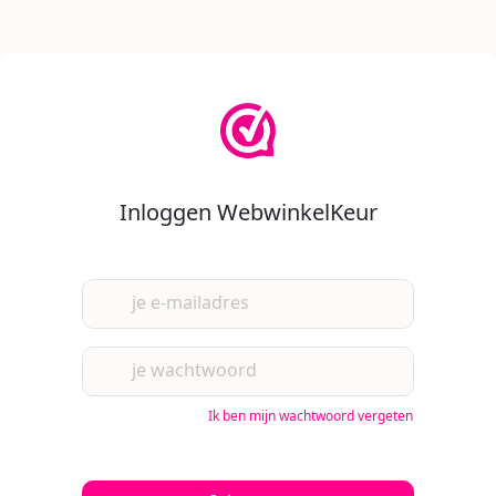
Inloggen WebwinkelKeur
je e-mailadres
je wachtwoord
Ik ben mijn wachtwoord vergeten