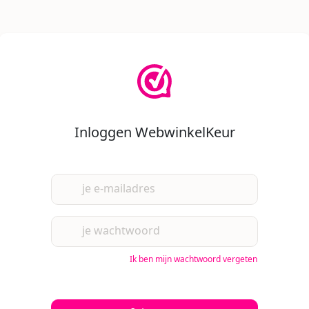
Inloggen WebwinkelKeur
je e-mailadres
je wachtwoord
Ik ben mijn wachtwoord vergeten