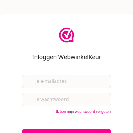
Inloggen WebwinkelKeur
je e-mailadres
je wachtwoord
Ik ben mijn wachtwoord vergeten