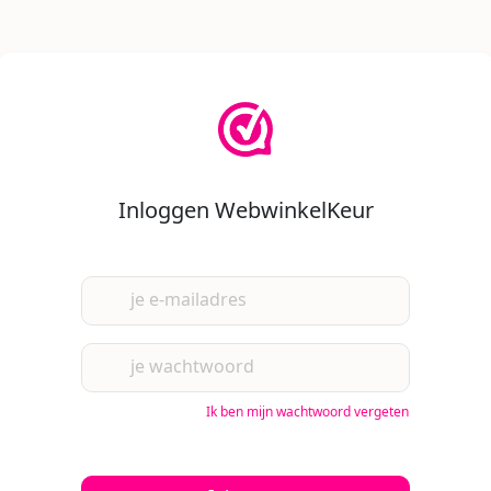
Inloggen WebwinkelKeur
je e-mailadres
je wachtwoord
Ik ben mijn wachtwoord vergeten