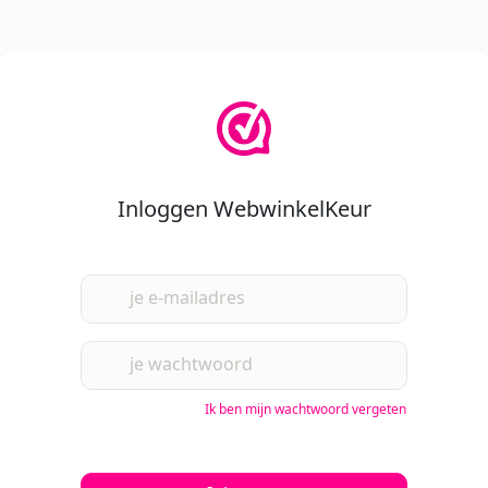
Inloggen WebwinkelKeur
je e-mailadres
je wachtwoord
Ik ben mijn wachtwoord vergeten